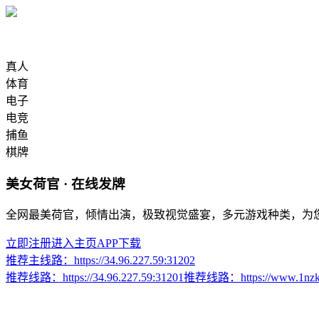
真人
体育
电子
电竞
捕鱼
棋牌
美女荷官 · 在线发牌
全网最美荷官，倾情出演，极致视觉盛宴，多元游戏种类，为
立即注册
进入主页
APP下载
推荐主线路：
https://34.96.227.59:31202
推荐线路：
https://34.96.227.59:31201
推荐线路：
https://www.1nz