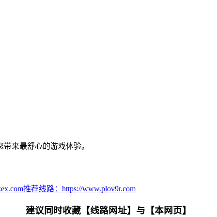
您带来最舒心的游戏体验。
kex.com
推荐线路：
https://www.plov9r.com
建议同时收藏【线路网址】与【本网页】