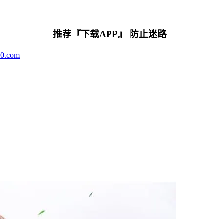
推荐『下载APP』 防止迷路
00.com